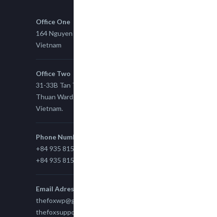
Office One
164 Nguyen Xi, Binh Thanh, Ho Chi Minh,
Vietnam
Office Two
31-33B Tan Thuan St, Tan Thuan EZ, East Tan
Thuan Ward 11, District 7, Ho Chi Minh City,
Vietnam.
Phone Number
+84 935 815 989
+84 935 815 989
Email Adress
thefoxwp@gmail.com
thefoxsupport@gmail.com