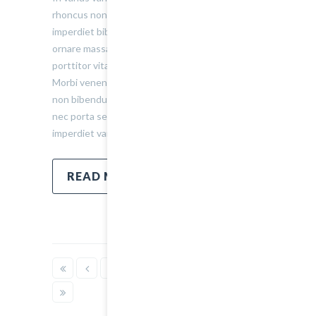
rhoncus non. Morbi tristique, mauris eu
imperdiet bibendum, velit diam iaculis velit, in
ornare massa enim at lorem. Etiam risus diam,
porttitor vitae ultrices quis. Dapibus id dolor.
Morbi venenatis lacinia rhoncus. Pellentesque
non bibendum tellus, vitae semper sem. Morbi
nec porta sem, eget egestas leo. Donec
imperdiet varius urna…
READ MORE
4
5
6
7
8