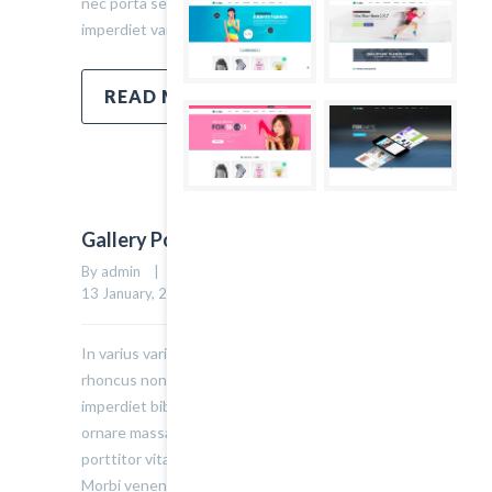
nec porta sem, eget egestas leo. Donec
imperdiet varius urna…
READ MORE
Gallery Post Style
By admin    |    Uncategorized    |    
0 comment
    |    
4
13 January, 2015    |    
In varius varius justo, eget ultrices mauris
rhoncus non. Morbi tristique, mauris eu
imperdiet bibendum, velit diam iaculis velit, in
ornare massa enim at lorem. Etiam risus diam,
porttitor vitae ultrices quis. Dapibus id dolor.
Morbi venenatis lacinia rhoncus. Pellentesque