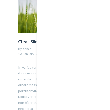
Clean Slim Post
By admin    |    Uncategorized    |    
0 comment
    |    
0
13 January, 2015    |    
In varius varius justo, eget ultrices mauris
rhoncus non. Morbi tristique, mauris eu
imperdiet bibendum, velit diam iaculis velit, in
ornare massa enim at lorem. Etiam risus diam,
porttitor vitae ultrices quis. Dapibus id dolor.
Morbi venenatis lacinia rhoncus. Pellentesque
non bibendum tellus, vitae semper sem. Morbi
nec porta sem, eget egestas leo. Donec