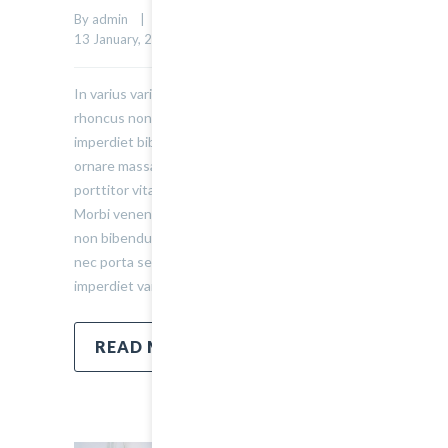
By admin    |    Uncategorized    |    
0 comment
    |    
0
13 January, 2015    |    
In varius varius justo, eget ultrices mauris
rhoncus non. Morbi tristique, mauris eu
imperdiet bibendum, velit diam iaculis velit, in
ornare massa enim at lorem. Etiam risus diam,
porttitor vitae ultrices quis. Dapibus id dolor.
Morbi venenatis lacinia rhoncus. Pellentesque
non bibendum tellus, vitae semper sem. Morbi
nec porta sem, eget egestas leo. Donec
imperdiet varius urna…
READ MORE