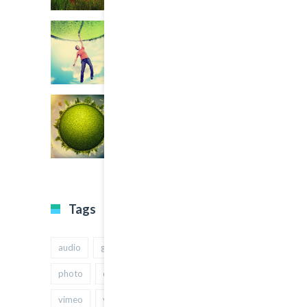
Tags
audio
gallery
Image
music
photo
quote
text
video
vimeo
youtube