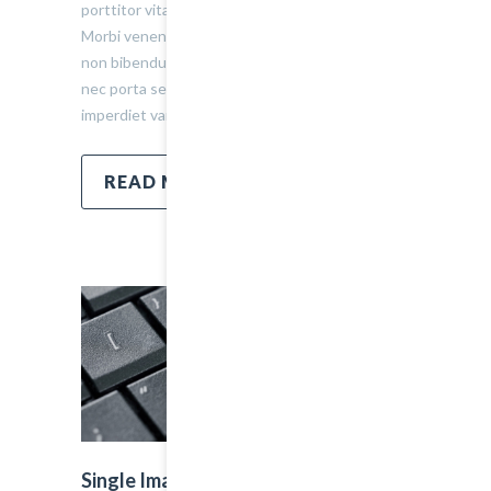
porttitor vitae ultrices quis. Dapibus id dolor.
Morbi venenatis lacinia rhoncus. Pellentesque
non bibendum tellus, vitae semper sem. Morbi
nec porta sem, eget egestas leo. Donec
imperdiet varius urna…
READ MORE
Single Image Post