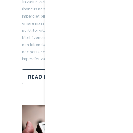
In varius varius justo, eget ultrices mauris
rhoncus non. Morbi tristique, mauris eu
imperdiet bibendum, velit diam iaculis velit, in
ornare massa enim at lorem. Etiam risus diam,
porttitor vitae ultrices quis. Dapibus id dolor.
Morbi venenatis lacinia rhoncus. Pellentesque
non bibendum tellus, vitae semper sem. Morbi
nec porta sem, eget egestas leo. Donec
imperdiet varius urna…
READ MORE