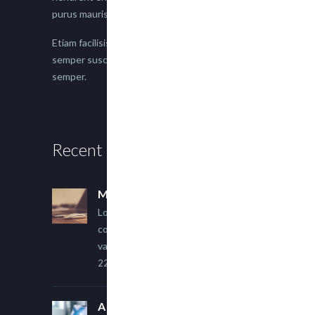
purus mauris.
Etiam facilisis eu nisi scelerisque faucibus. Proin
semper suscipit magna, nec imperdiet lacus
semper.
Recent Posts
Multi Author Blog Post
Lorem ipsum dolor sit amet,
consectetur adipiscing elit. Sed
varius ultricies metus.
22 March, 2015
A Simple Image Post