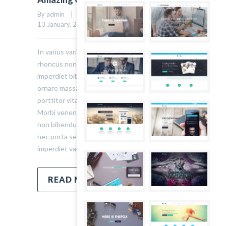
By admin    |    Uncategorized    |    
1 comment
    |    
2
13 January, 2015    |    
In varius varius justo, eget ultrices mauris
rhoncus non. Morbi tristique, mauris eu
imperdiet bibendum, velit diam iaculis velit, in
ornare massa enim at lorem. Etiam risus diam,
porttitor vitae ultrices quis. Dapibus id dolor.
Morbi venenatis lacinia rhoncus. Pellentesque
non bibendum tellus, vitae semper sem. Morbi
nec porta sem, eget egestas leo. Donec
imperdiet varius urna…
READ MORE