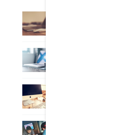
22 March, 2015
0
Multi Author Blog Post
22 March, 2015
0
A Simple Image Post
22 March, 2015
0
An Other Author
22 March, 2015
0
A Great Image Post