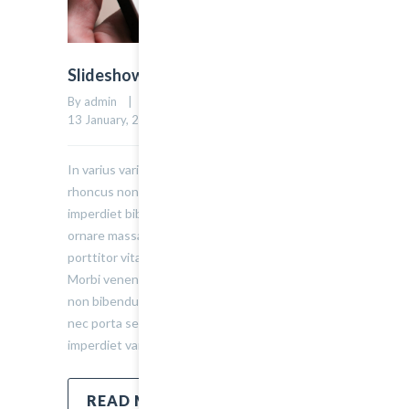
Slideshow Post
By admin    |    Uncategorized    |    
0 comment
    |    
0
13 January, 2015    |    
In varius varius justo, eget ultrices mauris
rhoncus non. Morbi tristique, mauris eu
imperdiet bibendum, velit diam iaculis velit, in
ornare massa enim at lorem. Etiam risus diam,
porttitor vitae ultrices quis. Dapibus id dolor.
Morbi venenatis lacinia rhoncus. Pellentesque
non bibendum tellus, vitae semper sem. Morbi
nec porta sem, eget egestas leo. Donec
imperdiet varius urna…
READ MORE