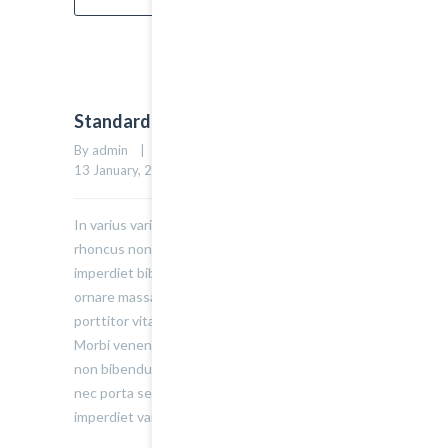
Standard Grid Post
By admin    |    Uncategorized    |    
0 comment
    |    
0
13 January, 2015    |    
In varius varius justo, eget ultrices mauris
rhoncus non. Morbi tristique, mauris eu
imperdiet bibendum, velit diam iaculis velit, in
ornare massa enim at lorem. Etiam risus diam,
porttitor vitae ultrices quis. Dapibus id dolor.
Morbi venenatis lacinia rhoncus. Pellentesque
non bibendum tellus, vitae semper sem. Morbi
nec porta sem, eget egestas leo. Donec
imperdiet varius urna…