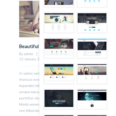
Beautiful Post
By admin    |    Uncategorized    |    
0 comment
    |    
6
13 January, 2015    |    
In varius varius justo, eget ultrices mauris
rhoncus non. Morbi tristique, mauris eu
imperdiet bibendum, velit diam iaculis velit, in
ornare massa enim at lorem. Etiam risus diam,
porttitor vitae ultrices quis. Dapibus id dolor.
Morbi venenatis lacinia rhoncus. Pellentesque
non bibendum tellus, vitae semper sem. Morbi