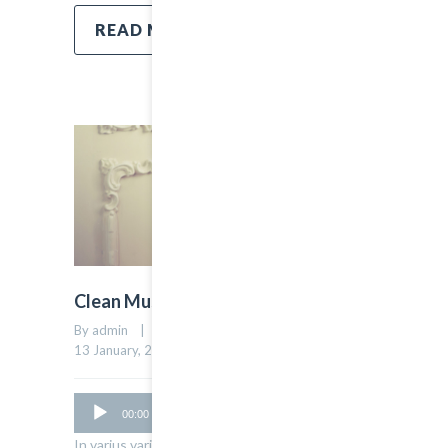
READ MORE
Clean Music Post
By admin    |    Uncategorized    |    
0 comment
    |    
0
13 January, 2015    |    
00:00
00:00
In varius varius justo, eget ultrices mauris