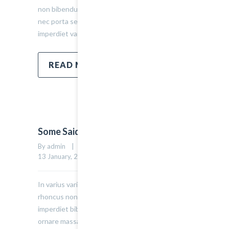
non bibendum tellus, vitae semper sem. Morbi
nec porta sem, eget egestas leo. Donec
imperdiet varius urna…
READ MORE
Some Said That
By admin    |    Uncategorized    |    
0 comment
    |    
0
13 January, 2015    |    
In varius varius justo, eget ultrices mauris
rhoncus non. Morbi tristique, mauris eu
imperdiet bibendum, velit diam iaculis velit, in
ornare massa enim at lorem. Etiam risus diam,