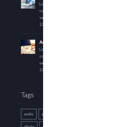
Lorem ipsum dolor sit amet,
consectetur adipiscing elit. Sed
varius ultricies metus.
22 March, 2015
An Other Author
Lorem ipsum dolor sit amet,
consectetur adipiscing elit. Sed
varius ultricies metus.
22 March, 2015
Tags
audio
gallery
Image
music
photo
quote
text
video