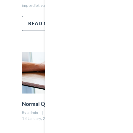
imperdiet varius urna…
READ MORE
Normal Quote Post
By admin    |    Uncategorized    |    
0 comment
    |    
0
13 January, 2015    |    