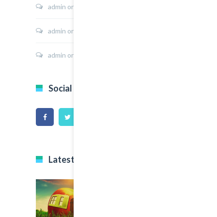
admin
on
Hoodie Jacket
admin
on
Shirt Sunshine State
admin
on
Shirt Cat Print
Social Icons
Latest Projects