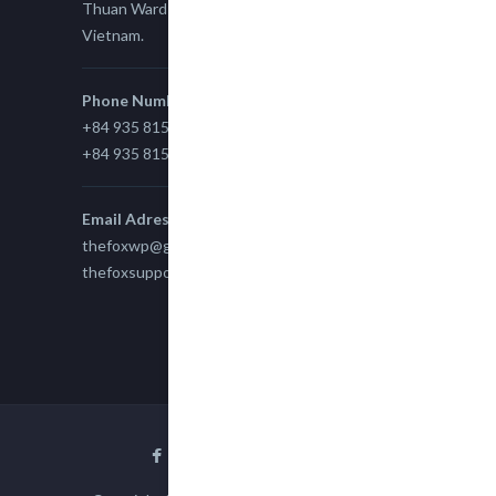
Thuan Ward 11, District 7, Ho Chi Minh City,
Vietnam.
Phone Number
+84 935 815 989
+84 935 815 989
Email Adress
thefoxwp@gmail.com
thefoxsupport@gmail.com