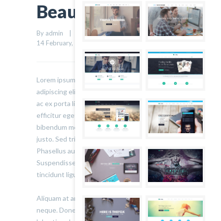
Beauty Sleep
By admin    |    Uncategorized    |    
0 comment
    |    
0
14 February, 2014    |    
Lorem ipsum dolor sit amet, consectetur
adipiscing elit. Sed varius ultricies metus. Donec
ac ex porta libero venenatis sodales. Sed
efficitur eget risus sed molestie. Nulla blandit
bibendum metus ut sagittis. Etiam quis semper
justo. Sed tristique facilisis felis ut tincidunt.
Phasellus auctor convallis nisl ut accumsan.
Suspendisse ullamcorper fermentum lectus, vel
tincidunt ligula mollis sit amet.
Aliquam at ante at elit efficitur tincidunt a quis
neque. Donec ut pulvinar metus. Pellentesque