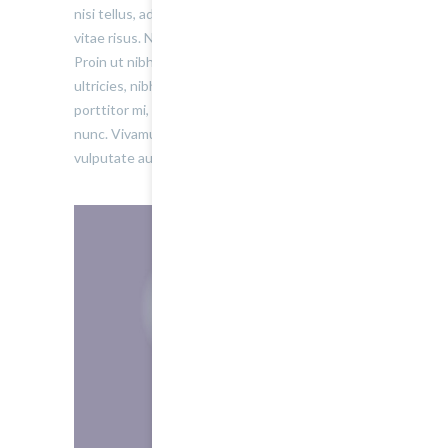
nisi tellus, adipiscing a convallis quis, tristique
vitae risus. Nullam molestie gravida lobortis.
Proin ut nibh quis felis auctor ornare. Cras
ultricies, nibh at mollis faucibus, justo eros
porttitor mi, quis auctor lectus arcu sit amet
nunc. Vivamus gravida vehicula arcu, vitae
vulputate augue lacinia faucibus.