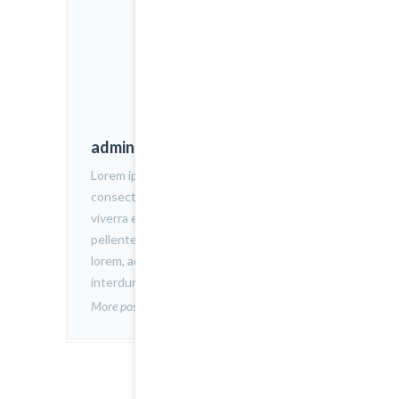
admin
Lorem ipsum dolor sit amet,
consectetur adipiscing elit. Nam
viverra euismod odio, gravida
pellentesque urna varius vitae. Sed dui
lorem, adipiscing in adipiscing et,
interdum nec metus.
More posts by admin