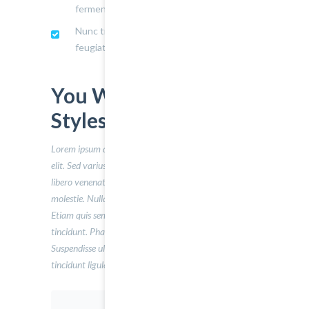
fermentum.
Nunc tincidunt augue in enim sollicitudin
feugiat.
You Will Love Our
Styles
Lorem ipsum dolor sit amet, consectetur adipiscing
elit. Sed varius ultricies metus. Donec ac ex porta
libero venenatis sodales. Sed efficitur eget risus sed
molestie. Nulla blandit bibendum metus ut sagittis.
Etiam quis semper justo. Sed tristique facilisis felis ut
tincidunt. Phasellus auctor convallis nisl ut accumsan.
Suspendisse ullamcorper fermentum lectus, vel
tincidunt ligula mollis sit amet
.