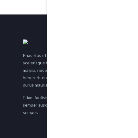
Phasellus et nisl tellus. Etiam facilisis eu nisi
scelerisque faucibus. Proin semper suscipit
magna, nec imperdiet lacus semper vitae. Sed
hendrerit enim non justo posuere placerat eget
purus mauris.
Etiam facilisis eu nisi scelerisque faucibus. Proin
semper suscipit magna, nec imperdiet lacus
semper.