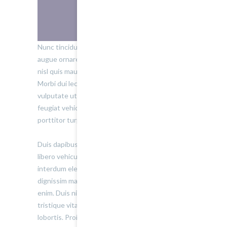
Nunc tincidunt, elit non cursus euismod, lacus
augue ornare metus, egestas imperdiet nulla
nisl quis mauris. Suspendisse a pharetra urna.
Morbi dui lectus, pharetra nec elementum eget,
vulputate ut nisi. Aliquam accumsan, nulla sed
feugiat vehicula, lacus justo semper libero, quis
porttitor turpis odio sit amet ligula.
Duis dapibus fermentum orci, nec malesuada
libero vehicula ut. Integer sodales, urna eget
interdum eleifend, nulla nibh laoreet nisl, quis
dignissim mauris dolor eget mi. Donec at mauris
enim. Duis nisi tellus, adipiscing a convallis quis,
tristique vitae risus. Nullam molestie gravida
lobortis. Proin ut nibh quis felis auctor ornare.