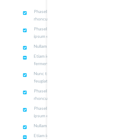
Phasellus sit amet velit auctor turpis
rhoncus.
Phasellus sed dolor sodales, eleifend
ipsum eu.
Nullam id dolor in ex eleifend tempus.
Etiam id lorem vel neque faucibus
fermentum.
Nunc tincidunt augue in enim sollicitudin
feugiat.
Phasellus sit amet velit auctor turpis
rhoncus.
Phasellus sed dolor sodales, eleifend
ipsum eu.
Nullam id dolor in ex eleifend tempus.
Etiam id lorem vel neque faucibus