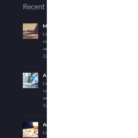
Recent Posts
Multi Author Blog Post
Lorem ipsum dolor sit amet,
consectetur adipiscing elit. Sed
varius ultricies metus.
22 March, 2015
A Simple Image Post
Lorem ipsum dolor sit amet,
consectetur adipiscing elit. Sed
varius ultricies metus.
22 March, 2015
An Other Author
Lorem ipsum dolor sit amet,