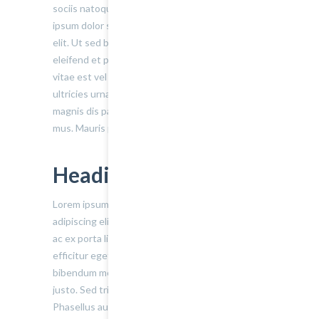
sociis natoque penatibus et magnis dis Lorem
ipsum dolor sit amet, consectetur adipiscing
elit. Ut sed bibendum leo. Mauris mauris massa,
eleifend et purus vel, feugiat rutrum nulla. Cras
vitae est vel ipsum faucibus fermentum a
ultricies urna. Cum sociis natoque penatibus et
magnis dis parturient montes, nascetur ridiculus
mus. Mauris pellentesque dolor eu est gravida,
Heading Two
Lorem ipsum dolor sit amet, consectetur
adipiscing elit. Sed varius ultricies metus. Donec
ac ex porta libero venenatis sodales. Sed
efficitur eget risus sed molestie. Nulla blandit
bibendum metus ut sagittis. Etiam quis semper
justo. Sed tristique facilisis felis ut tincidunt.
Phasellus auctor convallis nisl ut accumsan.