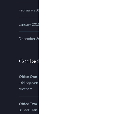
February 2015
January 2015
December 2014
Contact us
Office One
164 Nguyen Xi, Binh Thanh, Ho Chi Minh,
Vietnam
Office Two
31-33B Tan Thuan St, Tan Thuan EZ, East Tan