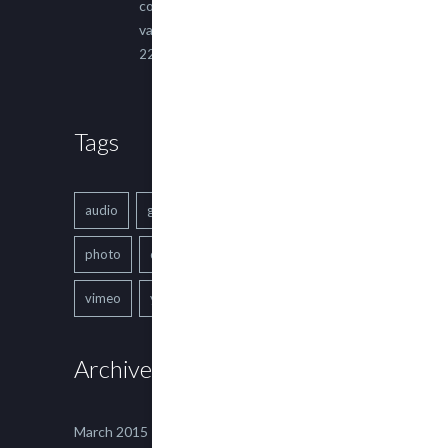
consectetur adipiscing elit. Sed
varius ultricies metus.
22 March, 2015
Tags
audio
gallery
Image
music
photo
quote
text
video
vimeo
youtube
Archives
March 2015