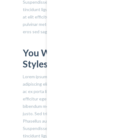
Suspendisse ullamcorper fermentum lectus, vel
tincidunt ligula mollis sit amet. Aliquam at ante
at elit efficitur tincidunt a quis neque. Donec ut
pulvinar metus. Pellentesque lobortis volutpat
eros sed sagittis.
You Will Love Our
Styles
Lorem ipsum dolor sit amet, consectetur
adipiscing elit. Sed varius ultricies metus. Donec
ac ex porta libero venenatis sodales. Sed
efficitur eget risus sed molestie. Nulla blandit
bibendum metus ut sagittis. Etiam quis semper
justo. Sed tristique facilisis felis ut tincidunt.
Phasellus auctor convallis nisl ut accumsan.
Suspendisse ullamcorper fermentum lectus, vel
tincidunt ligula mollis sit amet.