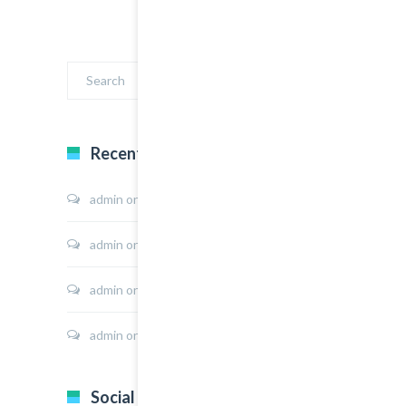
Recent Comments
admin
on
Sport Shoes
admin
on
Hoodie Jacket
admin
on
Shirt Sunshine State
admin
on
Shirt Cat Print
Social Icons