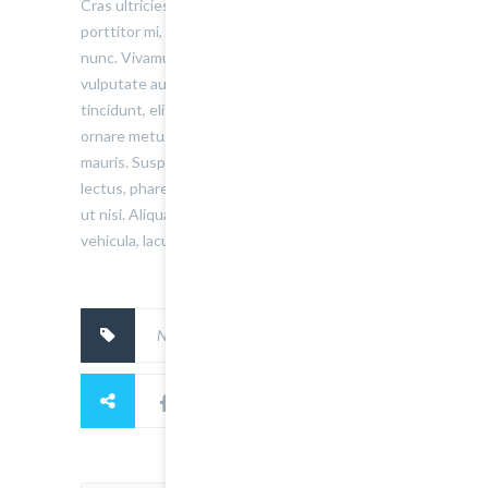
Cras ultricies, nibh at mollis faucibus, justo eros
porttitor mi, quis auctor lectus arcu sit amet
nunc. Vivamus gravida vehicula arcu, vitae
vulputate augue lacinia faucibus. Nunc
tincidunt, elit non cursus euismod, lacus augue
ornare metus, egestas imperdiet nulla nisl quis
mauris. Suspendisse a pharetra urna. Morbi dui
lectus, pharetra nec elementum eget, vulputate
ut nisi. Aliquam accumsan, nulla sed feugiat
vehicula, lacus justo semper libero, quis porttito.
No tags.