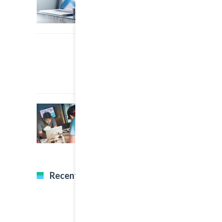
22 March, 2015
0
An Other Author
22 March, 2015
0
A Great Image Post
Recent Tweets