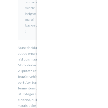
.some-style {
width: 850px;
height: 190px;
margin: 0 auto;
background-color: #0ecf0f1;
}
Nunc tincidunt, elit non cursus euismod, lacus
augue ornare metus, egestas imperdiet nulla
nisl quis mauris. Suspendisse a pharetra urna.
Morbi dui lectus, pharetra nec elementum eget,
vulputate ut nisi. Aliquam accumsan, nulla sed
feugiat vehicula, lacus justo semper libero, quis
porttitor turpis odio sit amet ligula. Duis dapibus
fermentum orci, nec malesuada libero vehicula
ut. Integer sodales, urna eget interdum
eleifend, nulla nibh laoreet nisl, quis dignissim
mauris dolor eget mi. Donec at mauris enim. Duis