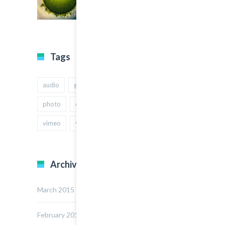
Tags
audio
gallery
Image
music
photo
quote
text
video
vimeo
youtube
Archives
March 2015
February 2015