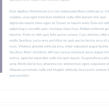
Duis dapibus fermentum orci, nec malesuada libero vehicula ut. In
sodales, urna eget interdum eleifend, nulla nibh laoreet nisl, quis
dignissim mauris dolor eget mi. Donec at mauris enim. Duis nisi tell
adipiscing a convallis quis, tristique vitae risus. Nullam molestie gr
lobortis. Proin ut nibh quis felis auctor ornare. Cras ultricies, nibh 
mollis faucibus, justo eros porttitor mi, quis auctor lectus arcu sit
nunc. Vivamus gravida vehicula arcu, vitae vulputate augue lacinia
faucibus. Nunc tincidunt, elit non cursus euismod, lacus augue or
metus, egestas imperdiet nulla nisl quis mauris. Suspendisse a ph
urna. Morbi dui lectus, pharetra nec elementum eget, vulputate ut 
Aliquam accumsan, nulla sed feugiat vehicula, lacus justo semper l
quis porttito.