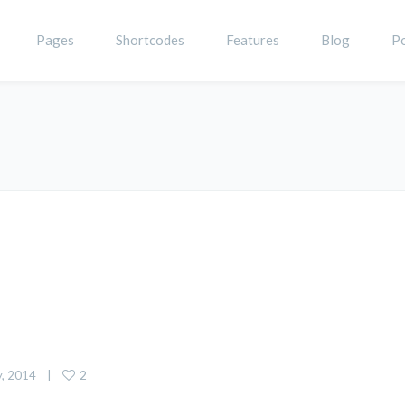
Pages
Shortcodes
Features
Blog
Po
2
, 2014    |    