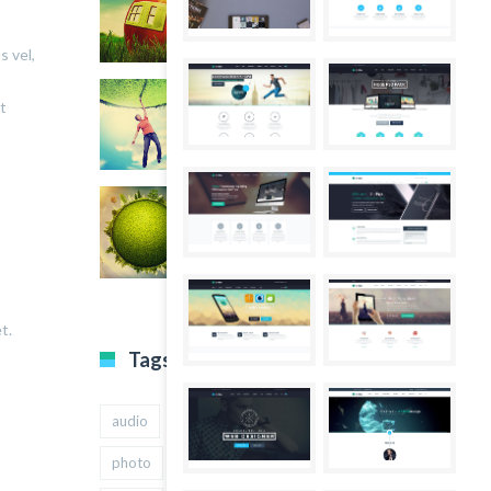
s vel,
t
t.
Tags
audio
gallery
Image
music
photo
quote
text
video