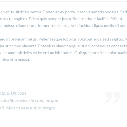
ed varius ultricies metus. Donec ac ex porta libero venenatis sodales. Sed
us ut sagittis. Etiam quis semper justo. Sed tristique facilisis felis ut
pendisse ullamcorper fermentum lectus, vel tincidunt ligula mollis sit ame
onec ut pulvinar metus. Pellentesque lobortis volutpat eros sed sagittis.
lum nunc nec placerat. Phasellus blandit augue nunc, consequat consect
 sit amet ultricies ex interdum bibendum. Quisque porttitor, enim maxi
lit pharetra massa.
ass, & Unicode
icata liberavisse id cum, no quo
sit. Mea cu case ludus integre.