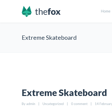
Home
Extreme Skateboard
Extreme Skateboard
By admin    |    Uncategorized    |    
0 comment
    |    14 February