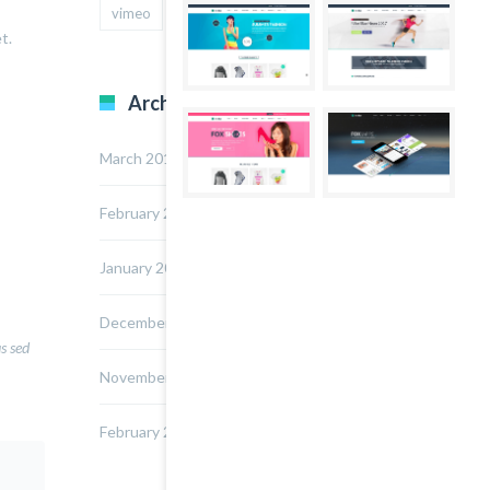
vimeo
youtube
t.
Archives
March 2015
February 2015
January 2015
December 2014
us sed
November 2014
February 2014