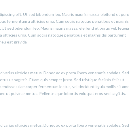
ipiscing elit. Ut sed bibendum leo. Mauris mauris massa, eleifend et puru
cibus fermentum a ultricies urna. Cum sociis natoque penatibus et magnis
t. Ut sed bibendum leo. Mauris mauris massa, eleifend et purus vel, feugia
a ultricies urna. Cum sociis natoque penatibus et magnis dis parturient
 eu est gravida,
ed varius ultricies metus. Donec ac ex porta libero venenatis sodales. Sed
us ut sagittis. Etiam quis semper justo. Sed tristique facilisis felis ut
pendisse ullamcorper fermentum lectus, vel tincidunt ligula mollis sit ame
onec ut pulvinar metus. Pellentesque lobortis volutpat eros sed sagittis.
ed varius ultricies metus. Donec ac ex porta libero venenatis sodales. Sed