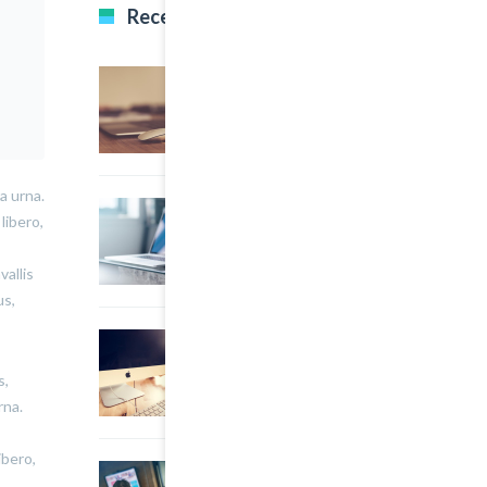
Recent Posts
22 March, 2015
0
Multi Author Blog Post
a urna.
22 March, 2015
0
libero,
A Simple Image Post
vallis
us,
22 March, 2015
0
An Other Author
s,
rna.
ibero,
22 March, 2015
0