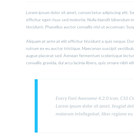
Lorem ipsum dolor sit amet, consectetur adipiscing elit. S
efficitur eget risus sed molestie. Nulla blandit bibendum met
tincidunt. Phasellus auctor convallis nisl ut accumsan. Sus
Aliquam at ante at elit efficitur tincidunt a quis neque. D
rutrum ex eu auctor tristique. Maecenas suscipit vestibu
augue placerat sed. Aenean fermentum scelerisque lectus,
convallis gravida, dui arcu lacinia libero, quis ornare nibh e
Every Font Awesome 4.2.0 Icon, CSS Cl
Lorem ipsum dolor sit amet, feugiat del
maiorum intellegebat, liber regione eu 