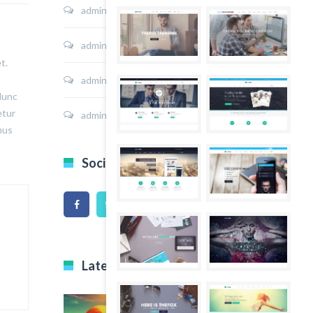
admin
on
Sport Shoes
admin
on
Hoodie Jacket
t.
admin
on
Shirt Sunshine State
 Nunc
etur
admin
on
Shirt Cat Print
mus
Social Icons
Latest Projects