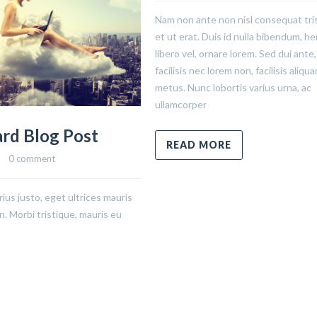
Nam non ante non nisl consequat tri
et ut erat. Duis id nulla bibendum, he
libero vel, ornare lorem. Sed dui ante,
facilisis nec lorem non, facilisis aliqu
metus. Nunc lobortis varius urna, ac
ullamcorper
rd Blog Post
READ MORE
   
0 comment
rius justo, eget ultrices mauris
. Morbi tristique, mauris eu