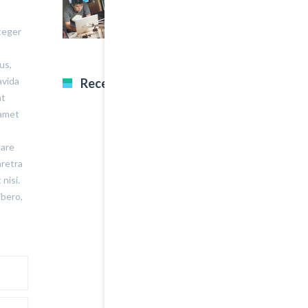
A Great Image Post
teger
us,
avida
Recent Tweets
at
 amet
nare
aretra
nisi.
ibero,