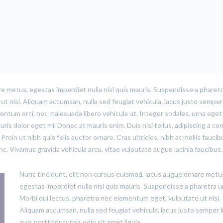
e metus, egestas imperdiet nulla nisl quis mauris. Suspendisse a pharetr
t nisi. Aliquam accumsan, nulla sed feugiat vehicula, lacus justo semper 
rmentum orci, nec malesuada libero vehicula ut. Integer sodales, urna eget
uris dolor eget mi. Donec at mauris enim. Duis nisi tellus, adipiscing a con
 Proin ut nibh quis felis auctor ornare. Cras ultricies, nibh at mollis faucib
unc. Vivamus gravida vehicula arcu, vitae vulputate augue lacinia faucibus.
Nunc tincidunt, elit non cursus euismod, lacus augue ornare metu
egestas imperdiet nulla nisl quis mauris. Suspendisse a pharetra u
Morbi dui lectus, pharetra nec elementum eget, vulputate ut nisi.
Aliquam accumsan, nulla sed feugiat vehicula, lacus justo semper l
quis porttitor turpis odio sit amet ligula.