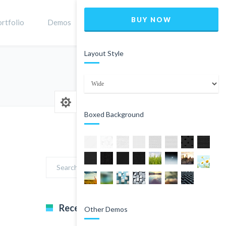
BUY NOW
rtfolio
Demos
Shop
0
Layout Style
Home
Extreme Skateboard
Boxed Background
Recent Comments
Other Demos